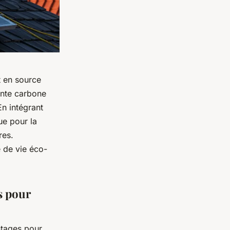
t en source
inte carbone
En intégrant
ue pour la
res.
 de vie éco-
s pour
ntages pour