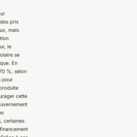
our
 des prix
aux, mais
tion
r, le
olaire se
ique. En
 70 %, selon
s pour
 produite
urager cette
gouvernement
es
, certaines
s-financement