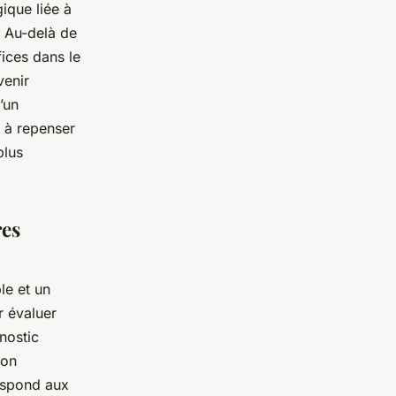
gique liée à
. Au-delà de
ices dans le
venir
’un
 à repenser
plus
res
le et un
r évaluer
gnostic
ion
respond aux