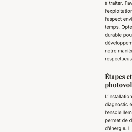
à traiter. F
l’exploitati
l’aspect en
temps. Opter
durable pour
développeme
notre manièr
respectueuse
Étapes e
photovol
L’installati
diagnostic é
l’ensoleille
permet de dé
d’énergie. 