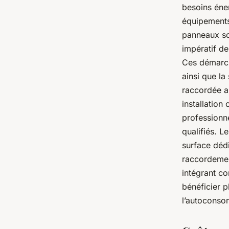
besoins éner
équipements 
panneaux sol
impératif de
Ces démarch
ainsi que la 
raccordée a
installation 
professionne
qualifiés. L
surface dédi
raccordement
intégrant co
bénéficier 
l’autoconsom