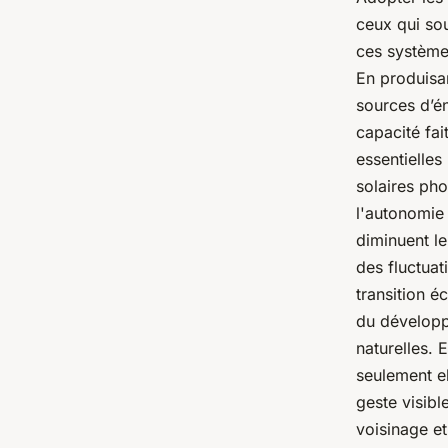
ceux qui so
ces systèmes
En produisan
sources d’én
capacité fai
essentielles
solaires pho
l'autonomie 
diminuent l
des fluctua
transition é
du développ
naturelles. 
seulement el
geste visibl
voisinage e