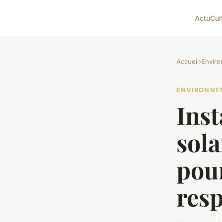
Actu
Cul
Accueil
›
Envir
ENVIRONNE
Inst
sola
pour
res