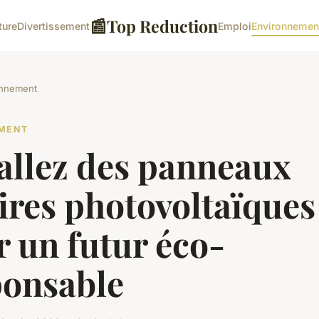
📰
Top Reduction
ture
Divertissement
Emploi
Environnemen
onnement
MENT
allez des panneaux
ires photovoltaïques
 un futur éco-
ponsable