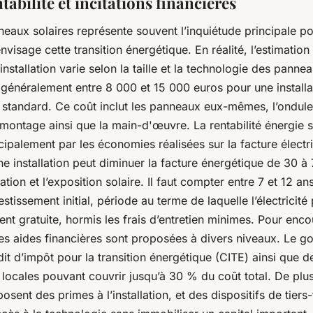
tabilité et incitations financières
eaux solaires représente souvent l’inquiétude principale p
visage cette transition énergétique. En réalité, l’estimation
’installation varie selon la taille et la technologie des panne
e généralement entre 8 000 et 15 000 euros pour une installa
e standard. Ce coût inclut les panneaux eux-mêmes, l’onduleu
ontage ainsi que la main-d'œuvre. La rentabilité énergie s
ipalement par les économies réalisées sur la facture électr
 installation peut diminuer la facture énergétique de 30 à
ion et l’exposition solaire. Il faut compter entre 7 et 12 an
estissement initial, période au terme de laquelle l’électricité
nt gratuite, hormis les frais d’entretien minimes. Pour enco
 des aides financières sont proposées à divers niveaux. Le 
dit d’impôt pour la transition énergétique (CITE) ainsi que d
locales pouvant couvrir jusqu’à 30 % du coût total. De plus
osent des primes à l’installation, et des dispositifs de tier