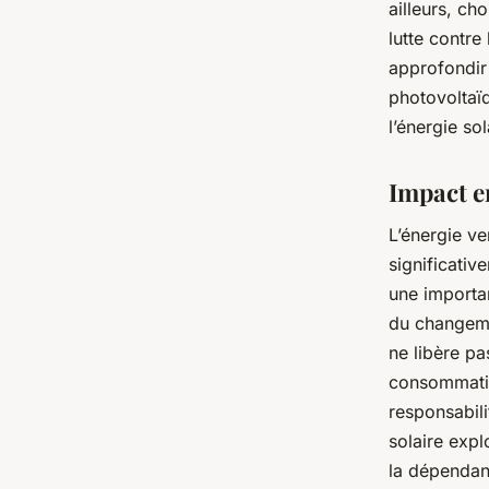
ailleurs, ch
lutte contre
approfondir
photovoltaï
l’énergie sol
Impact e
L’énergie ve
significativ
une importan
du changemen
ne libère pa
consommatio
responsabili
solaire expl
la dépendan