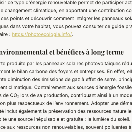
oisir ce type d'énergie renouvelable permet de participer ac
 le changement climatique, en apportant une contribution co
 ces points et découvrir comment intégrer les panneaux sol
ques dans votre habitat, vous pouvez consulter ce guide pra
aire :
https://photoecologie.info/
.
nvironnemental et bénéfices à long terme
rte produite par les panneaux solaires photovoltaïques rédu
ement le bilan carbone des foyers et entreprises. En effet, e
te diminution des émissions de gaz à effet de serre, princ
t climatique. Contrairement aux sources d’énergie fossile,
s de CO₂ lors de sa production, contribuant ainsi à un mod
n plus respectueux de l’environnement. Adopter une déma
té inclut également la préservation des ressources naturelle
oite une source inépuisable et gratuite : la lumière du soleil.
ce aux ressources non renouvelables, souvent polluantes à 