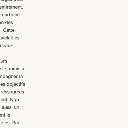
remirement,
e carbone.
ion des
. Cette
uvelables,
nneaux
eurs
 et soumis à
ompagner la
les objectifs
 ressources
ement. Non
 aussi un
nt le
bles. Par