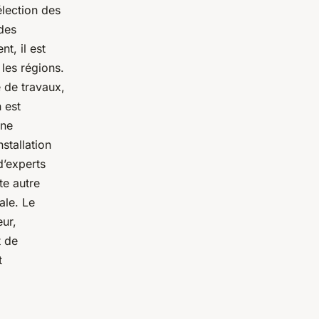
élection des
 des
t, il est
les régions.
 de travaux,
n est
une
nstallation
d’experts
te autre
ale. Le
eur,
t de
t