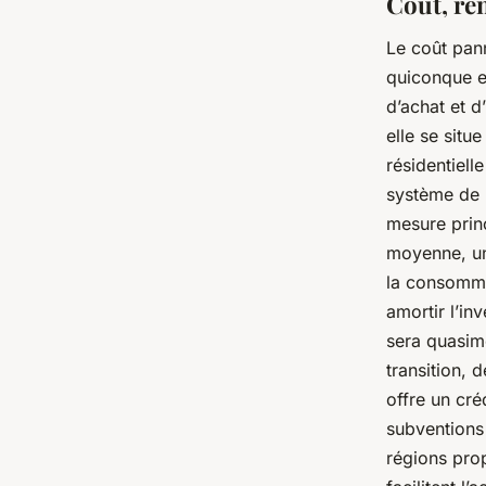
Coût, ren
Le coût pann
quiconque en
d’achat et d
elle se situ
résidentiell
système de m
mesure princ
moyenne, une
la consommat
amortir l’inv
sera quasime
transition,
offre un cré
subventions 
régions prop