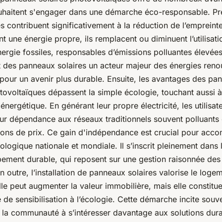
uhaitent s'engager dans une démarche éco-responsable. P
 contribuent significativement à la réduction de l’empreint
t une énergie propre, ils remplacent ou diminuent l’utilisat
ergie fossiles, responsables d’émissions polluantes élevées
t des panneaux solaires un acteur majeur des énergies reno
 pour un avenir plus durable. Ensuite, les avantages des pa
tovoltaïques dépassent la simple écologie, touchant aussi à
énergétique. En générant leur propre électricité, les utilisat
eur dépendance aux réseaux traditionnels souvent polluants
tions de prix. Ce gain d'indépendance est crucial pour acc
cologique nationale et mondiale. Il s’inscrit pleinement dans 
ement durable, qui reposent sur une gestion raisonnée des
En outre, l’installation de panneaux solaires valorise le log
le peut augmenter la valeur immobilière, mais elle constitue
e de sensibilisation à l’écologie. Cette démarche incite souve
t la communauté à s’intéresser davantage aux solutions dura