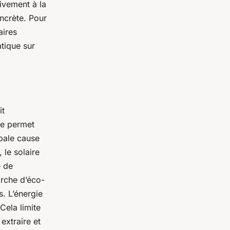
tivement à la
ncrète. Pour
aires
tique sur
it
lle permet
ipale cause
 le solaire
e de
rche d’éco-
s. L’énergie
 Cela limite
extraire et